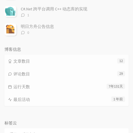
论
数：
C#.Net 跨平台调用 C++ 动态库的实现
评
1
论
数：
明日方舟公告信息
评
0
论
数：
博客信息
文章数目
12
评论数目
29
运行天数
7年131天
最后活动
1 年前
标签云