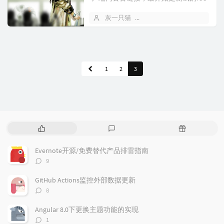
版本，安卓和B服通过猜测得到。
灰一只猫
2019 年 05 月 10 日
1
2
3
热
最
随
门
新
机
文
评
文
Evernote开源/免费替代产品排雷指南
章
论
章
评
9
论
数：
GitHub Actions监控外部数据更新
评
8
论
数：
Angular 8.0下更换主题功能的实现
评
1