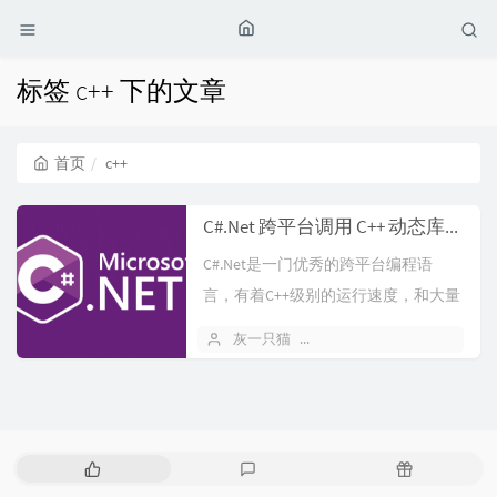
标签 c++ 下的文章
首页
c++
C#.Net 跨平台调用 C++ 动态库的实现
C#.Net是一门优秀的跨平台编程语
言，有着C++级别的运行速度，和大量
用以提升开发效率的语法糖，以及极...
灰一只猫
2022 年 08 月 21 日
1
热
最
随
门
新
机