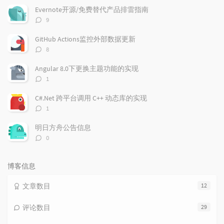
文
评
文
Evernote开源/免费替代产品排雷指南
章
论
章
评
9
论
数：
GitHub Actions监控外部数据更新
评
8
论
数：
Angular 8.0下更换主题功能的实现
评
1
论
数：
C#.Net 跨平台调用 C++ 动态库的实现
评
1
论
数：
明日方舟公告信息
评
0
论
数：
博客信息
文章数目
12
评论数目
29