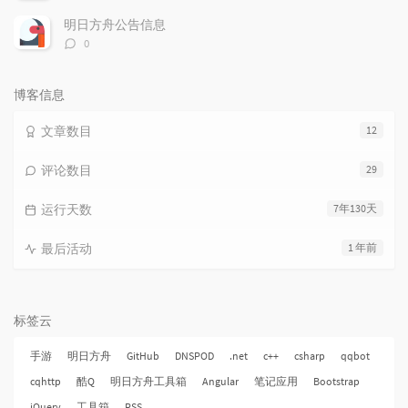
论
数：
明日方舟公告信息
评
0
论
数：
博客信息
文章数目
12
评论数目
29
运行天数
7年130天
最后活动
1 年前
标签云
手游
明日方舟
GitHub
DNSPOD
.net
c++
csharp
qqbot
cqhttp
酷Q
明日方舟工具箱
Angular
笔记应用
Bootstrap
jQuery
工具箱
RSS