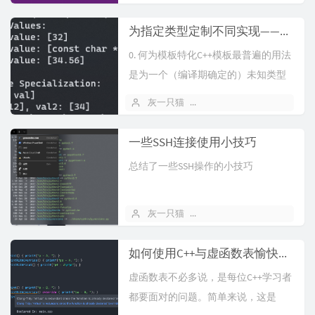
为指定类型定制不同实现——C++模板特化（上）
0. 何为模板特化C++模板最普遍的用法
是为一个（编译期确定的）未知类型
定义类或者函数。但有时会遇到这样...
灰一只猫
2021 年 04 月 12 日
一些SSH连接使用小技巧
总结了一些SSH操作的小技巧
灰一只猫
2020 年 07 月 15 日
如何使用C++与虚函数表愉快地玩耍并掉进坑里
虚函数表不必多说，是每位C++学习者
都要面对的问题。简单来说，这是