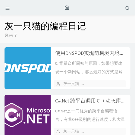
灰一只猫的编程日记
风来了
使用DNSPOD实现简易境内境外分流加速
0. 背景众所周知的原因，如果想要建
设一个新网站，那么最好的方式是购
买境外域名+境外节点，随买随用，无
灰一只猫
2024 年 12 月 22 日
需...
C#.Net 跨平台调用 C++ 动态库的实现
C#.Net是一门优秀的跨平台编程语
言，有着C++级别的运行速度，和大量
用以提升开发效率的语法糖，以及极...
灰一只猫
2022 年 08 月 21 日
1