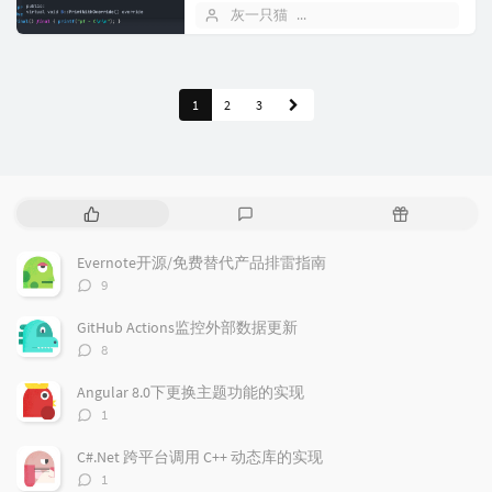
C++面向对象的基础，保证子类指针转
灰一只猫
2020 年 04 月 19 日
换...
1
2
3
热
最
随
门
新
机
文
评
文
Evernote开源/免费替代产品排雷指南
章
论
章
评
9
论
数：
GitHub Actions监控外部数据更新
评
8
论
数：
Angular 8.0下更换主题功能的实现
评
1
论
数：
C#.Net 跨平台调用 C++ 动态库的实现
评
1